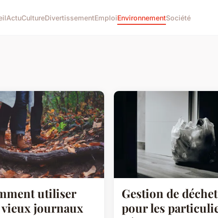
il
Actu
Culture
Divertissement
Emploi
Environnement
Société
ment utiliser
Gestion de déchet
 vieux journaux
pour les particulie