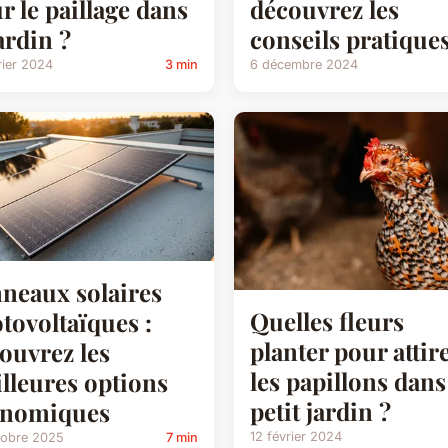
r le paillage dans
découvrez les
jardin ?
conseils pratique
rier 2024
3 min
6 décembre 2024
neaux solaires
Quelles fleurs
tovoltaïques :
planter pour attir
ouvrez les
les papillons dan
lleures options
petit jardin ?
onomiques
12 février 2024
tobre 2025
7 min