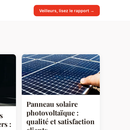
Veilleurs, lisez le rapport →
Panneau solaire
photovoltaïque :
s
qualité et satisfaction
rs :
clients