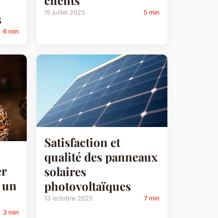
15 juillet 2025
5 min
s
6 min
Satisfaction et
qualité des panneaux
er
solaires
s un
photovoltaïques
13 octobre 2025
7 min
3 min