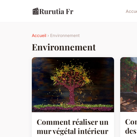
📰
Rurutia Fr
Accue
Accueil
› Environnement
Environnement
Com
Comment réaliser un
des
mur végétal intérieur