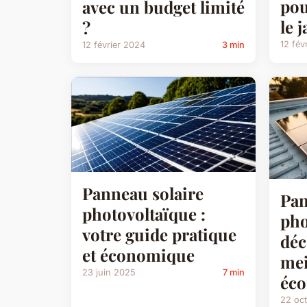
pou
avec un budget limité
le 
?
12 fév
12 février 2024
3 min
Panneau solaire
Pan
photovoltaïque :
pho
votre guide pratique
déc
et économique
mei
23 juin 2025
7 min
éc
22 oc