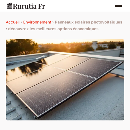
📰
Rurutia Fr
Accueil
›
Environnement
›
Panneaux solaires photovoltaïques
: découvrez les meilleures options économiques