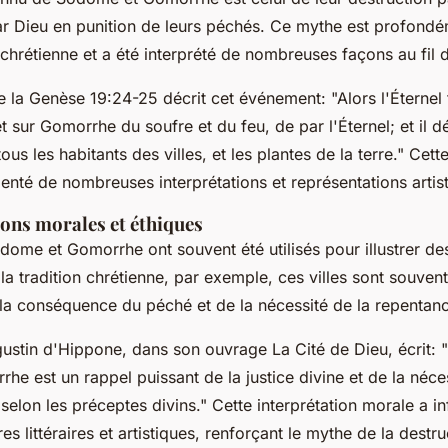
ar Dieu en punition de leurs péchés. Ce mythe est profond
-chrétienne et a été interprété de nombreuses façons au fil d
e la
Genèse 19:24-25
décrit cet événement:
"Alors l'Éternel
 sur Gomorrhe du soufre et du feu, de par l'Éternel; et il dét
tous les habitants des villes, et les plantes de la terre."
Cette
enté de nombreuses interprétations et représentations artis
ions morales et éthiques
ome et Gomorrhe ont souvent été utilisés pour illustrer de
 la tradition chrétienne, par exemple, ces villes sont souve
a conséquence du péché et de la nécessité de la repentan
gustin d'Hippone, dans son ouvrage
La Cité de Dieu
, écrit:
e est un rappel puissant de la justice divine et de la néces
elon les préceptes divins."
Cette interprétation morale a i
littéraires et artistiques, renforçant le mythe de la destru