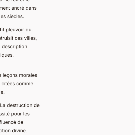
ément ancré dans
es siècles.
 fit pleuvoir du
ruisit ces villes,
 description
tiques.
s leçons morales
nt citées comme
ce.
"La destruction de
sité pour les
nfluencé de
ction divine.