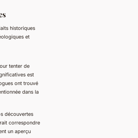
es
aits historiques
éologiques et
our tenter de
nificatives est
logues ont trouvé
entionnée dans la
s découvertes
rait correspondre
ent un aperçu