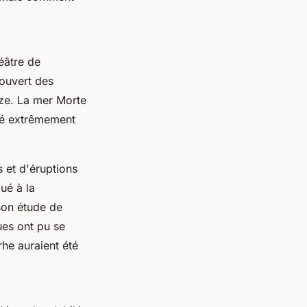
éâtre de
ouvert des
nze. La mer Morte
té extrêmement
 et d'éruptions
ué à la
son étude de
es ont pu se
he auraient été