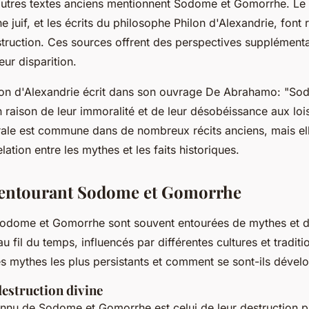
'autres textes anciens mentionnent Sodome et Gomorrhe. Le
 juif, et les écrits du philosophe Philon d'Alexandrie, font
estruction. Ces sources offrent des perspectives supplémenta
eur disparition.
on d'Alexandrie écrit dans son ouvrage
De Abrahamo
:
"Sod
n raison de leur immoralité et de leur désobéissance aux lois
rale est commune dans de nombreux récits anciens, mais el
elation entre les mythes et les faits historiques.
 entourant Sodome et Gomorrhe
 Sodome et Gomorrhe sont souvent entourées de mythes et 
au fil du temps, influencés par différentes cultures et traditi
es mythes les plus persistants et comment se sont-ils dével
destruction divine
connu de Sodome et Gomorrhe est celui de leur destruction pa