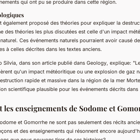
nements qui ont pu se produire dans cette région.
ologiques
t également proposé des théories pour expliquer la destru
e des théories les plus discutées est celle d'un impact mét
naturel. Ces événements naturels pourraient avoir causé de
es à celles décrites dans les textes anciens.
p Silvia, dans son article publié dans
Geology
, explique:
"L
rent qu'un impact météoritique ou une explosion de gaz na
estruction rapide et massive dans la région de la mer Morte
tion scientifique plausible pour les événements décrits dans
et les enseignements de Sodome et Gomo
Sodome et Gomorrhe ne sont pas seulement des récits ancien
eçons et des enseignements qui résonnent encore aujourd'hu
eçons que nous pouvons tirer de ces histoires?