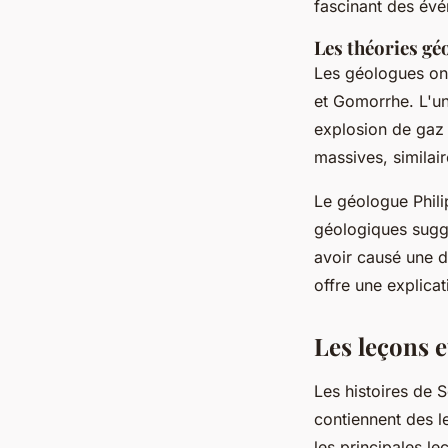
fascinant des évé
Les théories gé
Les géologues on
et Gomorrhe. L'un
explosion de gaz 
massives, similair
Le géologue Phili
géologiques suggè
avoir causé une d
offre une explica
Les leçons 
Les histoires de 
contiennent des l
les principales l