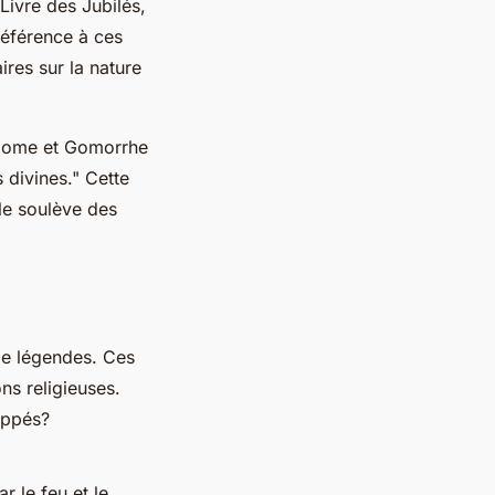
Livre des Jubilés
,
 référence à ces
ires sur la nature
ome et Gomorrhe
 divines."
Cette
le soulève des
de légendes. Ces
ons religieuses.
oppés?
r le feu et le