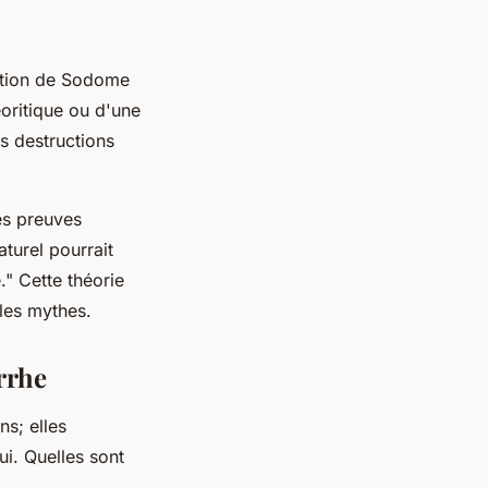
ction de Sodome
éoritique ou d'une
s destructions
es preuves
turel pourrait
."
Cette théorie
 les mythes.
rrhe
s; elles
i. Quelles sont