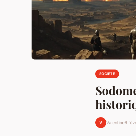
SOCIÉTÉ
Sodome 
histori
V
Valentine
6 fév