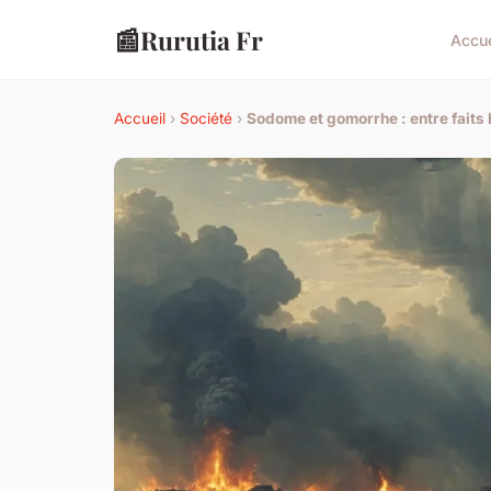
📰
Rurutia Fr
Accue
Accueil
›
Société
›
Sodome et gomorrhe : entre faits