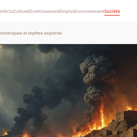
il
Actu
Culture
Divertissement
Emploi
Environnement
Société
 historiques et mythes explorés