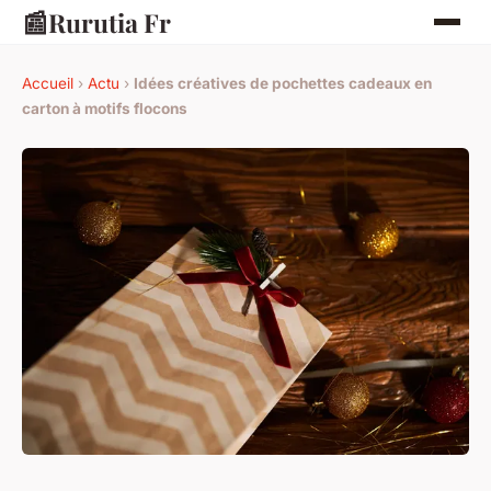
📰
Rurutia Fr
Accueil
›
Actu
›
Idées créatives de pochettes cadeaux en
carton à motifs flocons